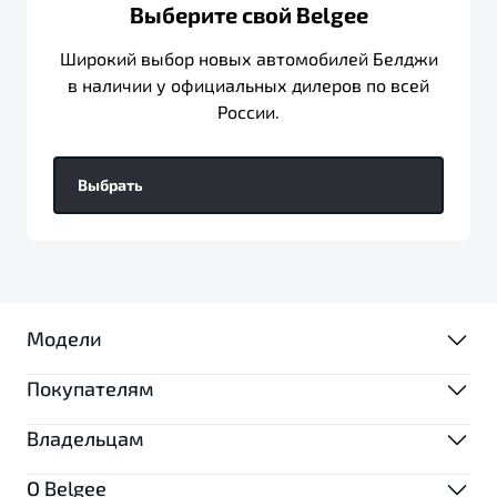
Выберите свой Belgee
Широкий выбор новых автомобилей Белджи
в наличии у официальных дилеров по всей
России.
Выбрать
Модели
Покупателям
МОДЕЛИ
Владельцам
ВЫБОР И ПОКУПКА
X50+
О Belgee
S50