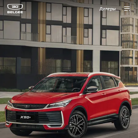
Дилеры
Модели
Покупателям
Владельцам
О Belgee
Служба клиентской поддержки
8 800 511 95 25
Автомобили в наличии