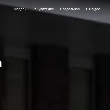
Модели
Покупателям
Владельцам
О Belgee
а