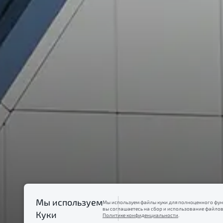
Мы используем
Мы используем файлы куки для полноценного фун
вы соглашаетесь на сбор и использование файлов
Главная
О Belgee
Куки
Политике конфиденциальности
.