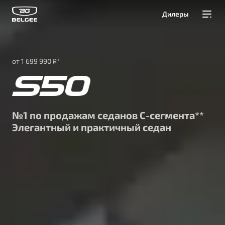
Дилеры
Модели
от 1 699 990 ₽*
Покупателям
Владельцам
№1 по продажам седанов С-сегмента**
О Belgee
Элегантный и практичный седан
Служба клиентской поддержки
8 800 511 95 25
Автомобили в наличии