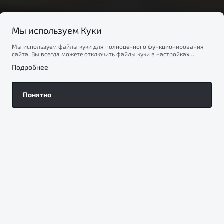
Мы используем Куки
Мы используем файлы куки для полноценного функционирования
сайта. Вы всегда можете отключить файлы куки в настройках
Тест-драйв
вашего браузера. Продолжая использовать сайт, вы соглашаетесь
Подробнее
на сбор и использование файлов куки, и подтверждаете
ознакомление с информацией по сбору, использованию и
возможной блокировке файлов куки в
Политике
Получить предложение
конфиденциальности
.
Понятно
2025
Победитель в номинации «Новинка года в массовом
сегменте»