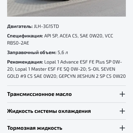
LEC-I, Lopal Антифриз C31 LEC-II
Двигатель:
JLH-3G15TD
Спецификация:
API SP, ACEA C5, SAE 0W20, VCC
RBS0-2AE
Заправочный объем:
5,6 л
Рекомендация:
Lopal 1 Advance ESF FE Plus SP 0W-
20; Lopal 1 Master ESF FE SQ 0W-20; S-OIL SEVEN
GOLD #9 C5 SAE 0W20; GEPCYN JIESHUN 2 SP C5 0W20
Трансмиссионное масло
Жидкость системы охлаждения
Тормозная жидкость