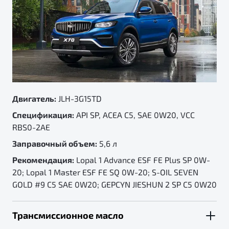
LEC-I, Lopal Антифриз C31 LEC-II
Заправочный объем:
0,85 л
Рекомендация:
LM20531 - ТОРМОЗНАЯ ЖИДКОСТЬ
GEELY DOT4
Двигатель:
JLH-3G15TD
Спецификация:
API SP, ACEA C5, SAE 0W20, VCC
RBS0-2AE
Заправочный объем:
5,6 л
Рекомендация:
Lopal 1 Advance ESF FE Plus SP 0W-
20; Lopal 1 Master ESF FE SQ 0W-20; S-OIL SEVEN
GOLD #9 C5 SAE 0W20; GEPCYN JIESHUN 2 SP C5 0W20
Трансмиссионное масло