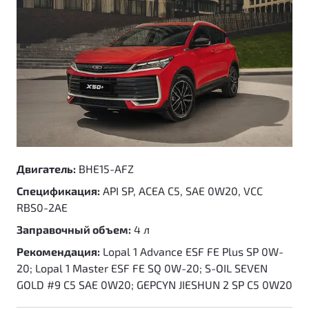
Двигатель:
BHE15-AFZ
Спецификация:
API SP, ACEA C5, SAE 0W20, VCC
RBS0-2AE
Заправочный объем:
4 л
Рекомендация:
Lopal 1 Advance ESF FE Plus SP 0W-
20; Lopal 1 Master ESF FE SQ 0W-20; S-OIL SEVEN
GOLD #9 C5 SAE 0W20; GEPCYN JIESHUN 2 SP C5 0W20