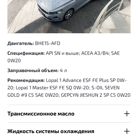
GEELY DOT4
Двигатель:
BHE15-AFD
Спецификация:
API SN и выше; ACEA A3/B4; SAE
0W20
Заправочный объем:
4 л
Рекомендация:
Lopal 1 Advance ESF FE Plus SP 0W-
20; Lopal 1 Master ESF FE SQ 0W-20; S-OIL SEVEN
GOLD #9 C5 SAE 0W20; GEPCYN JIESHUN 2 SP C5 0W20
Трансмиссионное масло
Жидкость системы охлаждения