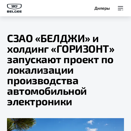
Дилеры
Модели
СЗАО «БЕЛДЖИ» и
Покупателям
холдинг «ГОРИЗОНТ»
запускают проект по
Владельцам
локализации
О Belgee
производства
автомобильной
электроники
Служба клиентской поддержки
8 800 511 95 25
Автомобили в наличии