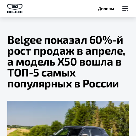
Дилеры
Модели
Belgee показал 60%-й
Покупателям
рост продаж в апреле,
а модель X50 вошла в
Владельцам
ТОП-5 самых
О Belgee
популярных в России
Служба клиентской поддержки
8 800 511 95 25
Автомобили в наличии