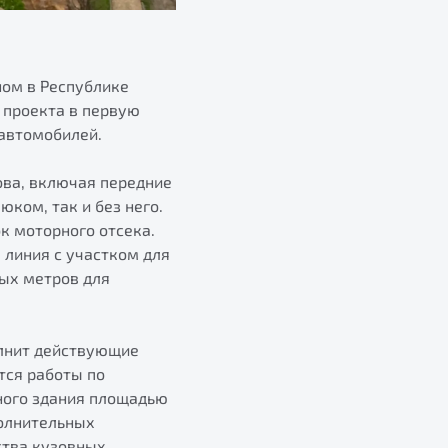
ном в Республике
 проекта в первую
автомобилей.
ова, включая передние
юком, так и без него.
к моторного отсека.
 линия с участком для
ных метров для
олнит действующие
тся работы по
ного здания площадью
полнительных
ства кузовных