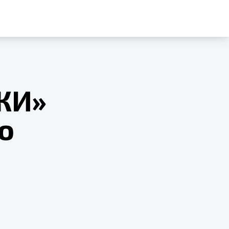
ЖИ»
о