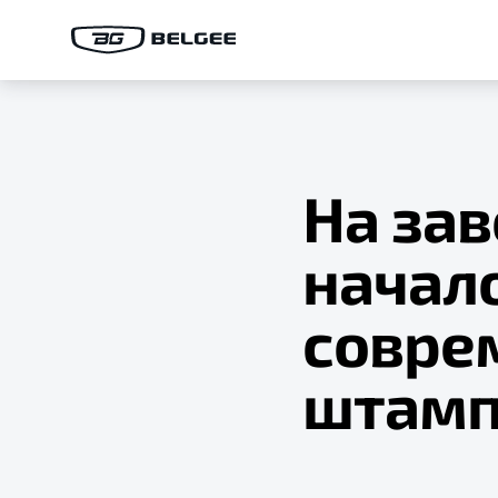
На за
начал
совре
штамп