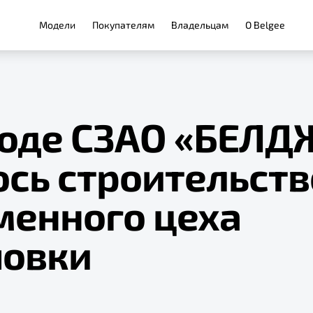
Модели
Покупателям
Владельцам
О Belgee
воде СЗАО «БЕЛД
ось строительств
менного цеха
овки