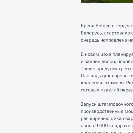
Бренд Belgee с гордос
Беларусь, стартовало
очередь направлена н
В новом цехе планиру
и задние двери, боков
Также предусмотрен вы
Площадь цеха превысит
хранения штампов. Ря
готовых изделий перед
Запуск штамповочного
производственные мощ
расширению цеха свар
около 9 400 квадратн
роботизированных лин