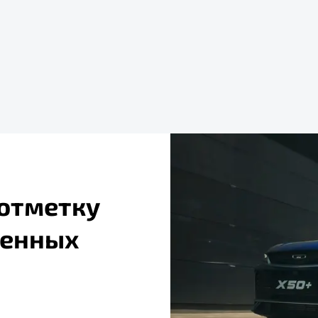
 отметку
денных