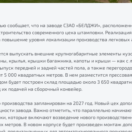
тью сообщает, что на заводе СЗАО «БЕЛДЖИ», расположен
 строительство современного цеха штамповки. Реализация
а повышение уровня локализации производства легковых 
ется выпускать внешние крупногабаритные элементы куз
ины, крылья, крышки багажника, капоты и крыши — как с л
пуск передней и задней частей пола, а также перегородо
 5 000 квадратных метров. В нем разместится прессовая
дом будет построен склад площадью около 3 650 квадрат
 их подачей на сборочный конвейер.
 производства запланирован на 2027 год. Новый цех доп
ности завода. Важно отметить, что параллельно начинаю
ки, которые включают возведение нового производствен
ых метров. В новом корпусе будет произведен монтаж до
ий, предназначенных для автоматизированного производ