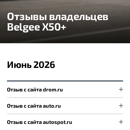
Тест-драйв
Отзывы владельцев
Belgee X50+
Июнь 2026
Отзыв с сайта drom.ru
Всех приветствую! 24.04.2026 мною был
Отзыв с сайта auto.ru
приобретен BG X50+ в максимальной
комплектации. В настоящий момент пробег 3100
В июне 2026 года стала обладателем Белджи Х50+.
Отзыв с сайта autospot.ru
км, пройдено нулевое ТО с заменой масла и
Давно хотела приобрести именно данную модель,