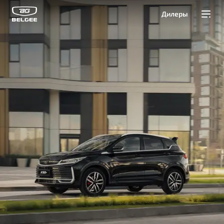
Дилеры
Модели
Покупателям
Владельцам
О Belgee
Служба клиентской поддержки
8 800 511 95 25
Автомобили в наличии