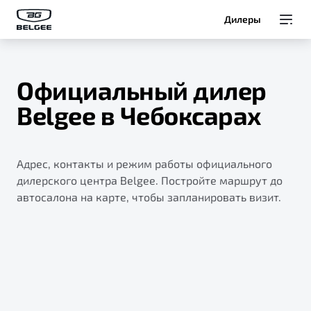
Дилеры
Модели
Официальный дилер
Покупателям
Belgee в Чебоксарах
Владельцам
Адрес, контакты и режим работы официального
О Belgee
дилерского центра Belgee. Постройте маршрут до
автосалона на карте, чтобы запланировать визит.
Служба клиентской поддержки
8 800 511 95 25
Автомобили в наличии