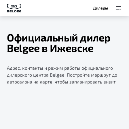
Дилеры
Модели
Официальный дилер
Покупателям
Belgee в Ижевске
Владельцам
Адрес, контакты и режим работы официального
О Belgee
дилерского центра Belgee. Постройте маршрут до
автосалона на карте, чтобы запланировать визит.
Служба клиентской поддержки
8 800 511 95 25
Автомобили в наличии