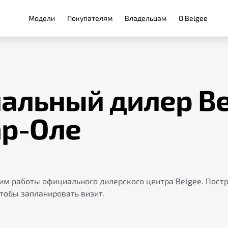
Модели
Покупателям
Владельцам
О Belgee
альный дилер Be
р-Оле
жим работы официального дилерского центра Belgee. Пост
чтобы запланировать визит.