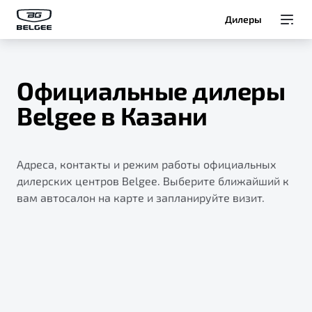
Дилеры
Модели
Официальные дилеры
Покупателям
Belgee в Казани
Владельцам
Адреса, контакты и режим работы официальных
О Belgee
дилерских центров Belgee. Выберите ближайший к
вам автосалон на карте и запланируйте визит.
Служба клиентской поддержки
8 800 511 95 25
Автомобили в наличии