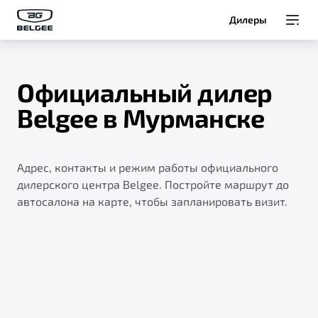
Дилеры
Модели
Официальный дилер
Покупателям
Belgee в Мурманске
Владельцам
Адрес, контакты и режим работы официального
О Belgee
дилерского центра Belgee. Постройте маршрут до
автосалона на карте, чтобы запланировать визит.
Служба клиентской поддержки
8 800 511 95 25
Автомобили в наличии