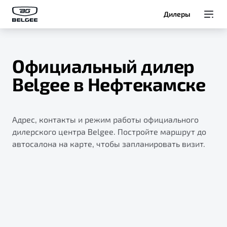
Дилеры
Модели
Официальный дилер
Покупателям
Belgee в Нефтекамске
Владельцам
Адрес, контакты и режим работы официального
О Belgee
дилерского центра Belgee. Постройте маршрут до
автосалона на карте, чтобы запланировать визит.
Служба клиентской поддержки
8 800 511 95 25
Автомобили в наличии