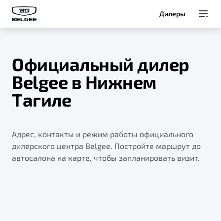
Дилеры
Модели
Официальный дилер
Покупателям
Belgee в Нижнем
Тагиле
Владельцам
О Belgee
Адрес, контакты и режим работы официального
дилерского центра Belgee. Постройте маршрут до
автосалона на карте, чтобы запланировать визит.
Служба клиентской поддержки
8 800 511 95 25
Автомобили в наличии