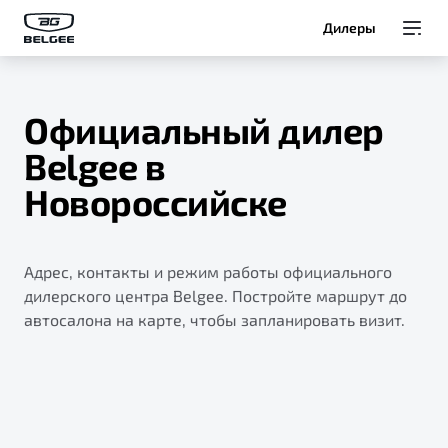
Дилеры
Модели
Официальный дилер
Покупателям
Belgee в
Новороссийске
Владельцам
О Belgee
Адрес, контакты и режим работы официального
дилерского центра Belgee. Постройте маршрут до
автосалона на карте, чтобы запланировать визит.
Служба клиентской поддержки
8 800 511 95 25
Автомобили в наличии