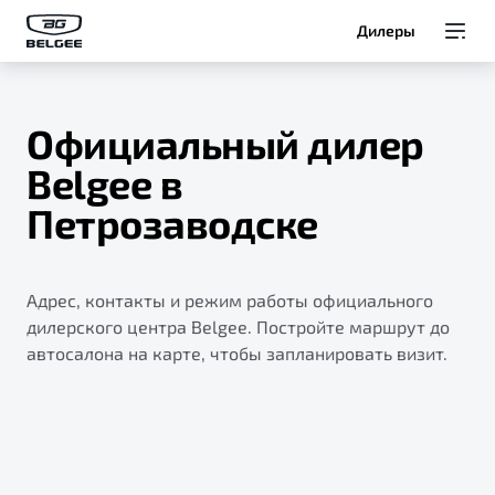
Дилеры
Модели
Официальный дилер
Покупателям
Belgee в
Петрозаводске
Владельцам
О Belgee
Адрес, контакты и режим работы официального
дилерского центра Belgee. Постройте маршрут до
автосалона на карте, чтобы запланировать визит.
Служба клиентской поддержки
8 800 511 95 25
Автомобили в наличии