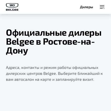
Дилеры
Модели
Официальные дилеры
Покупателям
Belgee в Ростове-на-
Дону
Владельцам
О Belgee
Адреса, контакты и режим работы официальных
дилерских центров Belgee. Выберите ближайший к
вам автосалон на карте и запланируйте визит.
Служба клиентской поддержки
8 800 511 95 25
Автомобили в наличии