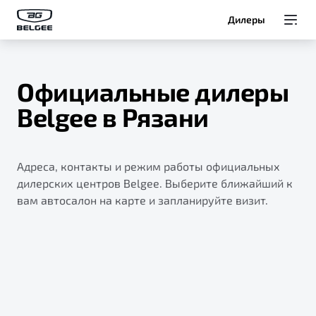
Дилеры
Модели
Официальные дилеры
Покупателям
Belgee в Рязани
Владельцам
Адреса, контакты и режим работы официальных
О Belgee
дилерских центров Belgee. Выберите ближайший к
вам автосалон на карте и запланируйте визит.
Служба клиентской поддержки
8 800 511 95 25
Автомобили в наличии