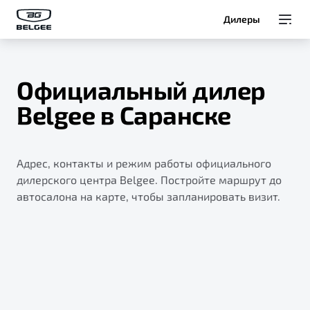
Дилеры
Модели
Официальный дилер
Покупателям
Belgee в Саранске
Владельцам
Адрес, контакты и режим работы официального
О Belgee
дилерского центра Belgee. Постройте маршрут до
автосалона на карте, чтобы запланировать визит.
Служба клиентской поддержки
8 800 511 95 25
Автомобили в наличии