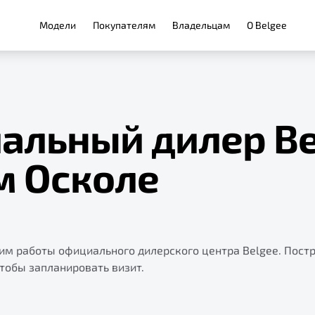
Модели
Покупателям
Владельцам
О Belgee
альный дилер Be
м Осколе
жим работы официального дилерского центра Belgee. Пост
чтобы запланировать визит.