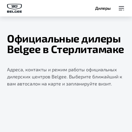
Дилеры
Модели
Официальные дилеры
Покупателям
Belgee в Стерлитамаке
Владельцам
Адреса, контакты и режим работы официальных
О Belgee
дилерских центров Belgee. Выберите ближайший к
вам автосалон на карте и запланируйте визит.
Служба клиентской поддержки
8 800 511 95 25
Автомобили в наличии