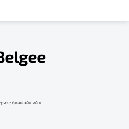
Belgee
ерите ближайший к