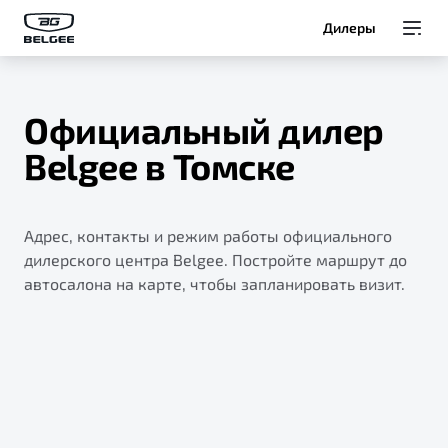
Дилеры
Модели
Официальный дилер
Покупателям
Belgee в Томске
Владельцам
Адрес, контакты и режим работы официального
О Belgee
дилерского центра Belgee. Постройте маршрут до
автосалона на карте, чтобы запланировать визит.
Служба клиентской поддержки
8 800 511 95 25
Автомобили в наличии