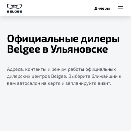
Дилеры
Модели
Официальные дилеры
Покупателям
Belgee в Ульяновске
Владельцам
Адреса, контакты и режим работы официальных
О Belgee
дилерских центров Belgee. Выберите ближайший к
вам автосалон на карте и запланируйте визит.
Служба клиентской поддержки
8 800 511 95 25
Автомобили в наличии