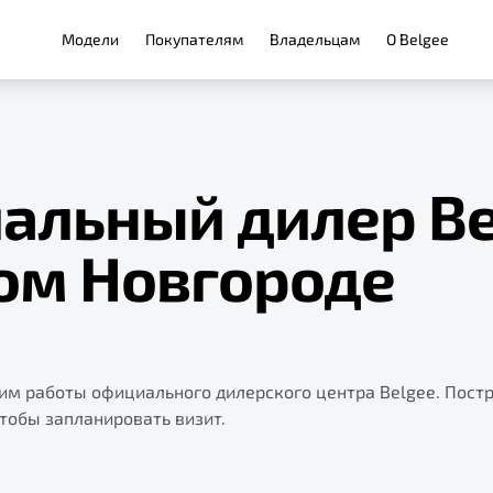
Модели
Покупателям
Владельцам
О Belgee
альный дилер Be
ом Новгороде
жим работы официального дилерского центра Belgee. Пост
чтобы запланировать визит.