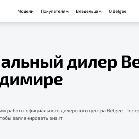
Модели
Покупателям
Владельцам
О Belgee
альный дилер Be
адимире
жим работы официального дилерского центра Belgee. Пост
чтобы запланировать визит.