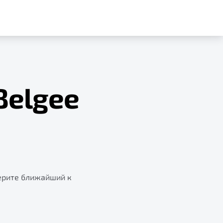
Belgee
ерите ближайший к