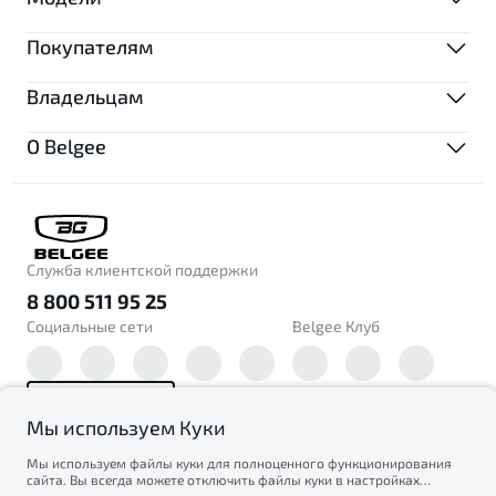
Покупателям
МОДЕЛИ
Владельцам
ВЫБОР И ПОКУПКА
X50+
О Belgee
S50
СЕРВИС
Автомобили в наличии
X70
Специальные предложения
СОБЫТИЯ
Записаться на сервис
Записаться на тест-драйв
Техническое обслуживание
Новости
СЕРВИСЫ
Служба клиентской поддержки
Найти дилера
Калькулятор ТО
8 800 511 95 25
Блог
Автомобили в наличии
Социальные сети
Belgee Клуб
Руководство по эксплуатации
Прямые трансляции
ФИНАНСЫ И УСЛУГИ
Найти дилера
Технические акции
Отзывы
Автокредит
Наверх
Масла и тех. жидкости
Мы используем Куки
Подписаться на новости
Трейд-ин
Мы используем файлы куки для полноценного функционирования
© 2026 Belgee
сайта. Вы всегда можете отключить файлы куки в настройках
ПОДДЕРЖКА
Страхование
BELGEE В РОССИИ