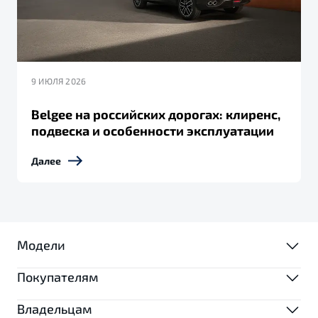
9 ИЮЛЯ 2026
Belgee на российских дорогах: клиренс,
подвеска и особенности эксплуатации
Далее
Модели
Покупателям
МОДЕЛИ
Владельцам
ВЫБОР И ПОКУПКА
X50+