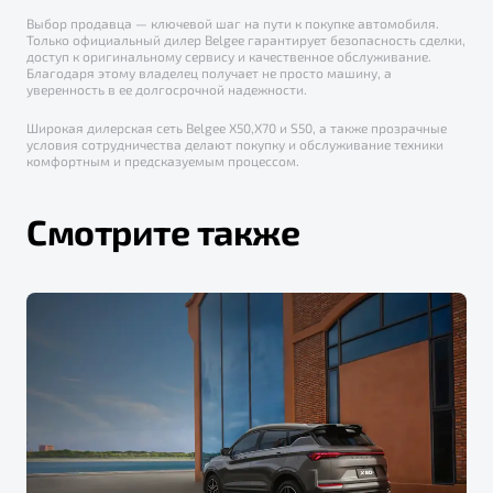
Выбор продавца — ключевой шаг на пути к покупке автомобиля.
Только официальный дилер Belgee гарантирует безопасность сделки,
доступ к оригинальному сервису и качественное обслуживание.
Благодаря этому владелец получает не просто машину, а
уверенность в ее долгосрочной надежности.
Широкая дилерская сеть Belgee X50,X70 и S50, а также прозрачные
условия сотрудничества делают покупку и обслуживание техники
комфортным и предсказуемым процессом.
Смотрите также